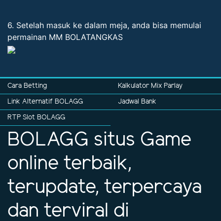
6. Setelah masuk ke dalam meja, anda bisa memulai
permainan MM BOLATANGKAS
Cara Betting
Kalkulator Mix Parlay
Link Alternatif BOLAGG
Jadwal Bank
RTP Slot BOLAGG
BOLAGG situs Game
online terbaik,
terupdate, terpercaya
dan terviral di