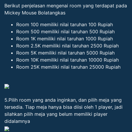
Berikut penjelasan mengenai room yang terdapat pada
Mickey Mouse Bolatangkas
Room 100 memiliki nilai taruhan 100 Rupiah
Room 500 memiliki nilai taruhan 500 Rupiah
Room 1K memiliki nilai taruhan 1000 Rupiah
Room 2.5K memiliki nilai taruhan 2500 Rupiah
Room 5K memiliki nilai taruhan 5000 Rupiah
Room 10K memiliki nilai taruhan 10000 Rupiah
Room 25K memiliki nilai taruhan 25000 Rupiah
5.Pilih room yang anda inginkan, dan pilih meja yang
tersedia. Tiap meja hanya bisa diisi oleh 1 player, jadi
silahkan pilih meja yang belum memiliki player
didalamnya