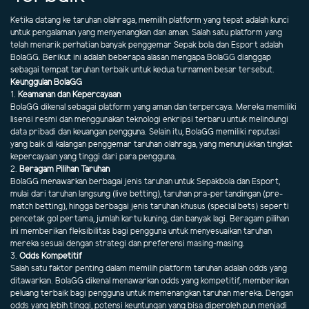
Ketika datang ke taruhan olahraga, memilih platform yang tepat adalah kunci
untuk pengalaman yang menyenangkan dan aman. Salah satu platform yang
telah menarik perhatian banyak penggemar Sepak bola dan Esport adalah
BolaGG. Berikut ini adalah beberapa alasan mengapa BolaGG dianggap
sebagai tempat taruhan terbaik untuk kedua turnamen besar tersebut.
Keunggulan BolaGG
1.
Keamanan dan Kepercayaan
BolaGG dikenal sebagai platform yang aman dan terpercaya. Mereka memiliki
lisensi resmi dan menggunakan teknologi enkripsi terbaru untuk melindungi
data pribadi dan keuangan pengguna. Selain itu, BolaGG memiliki reputasi
yang baik di kalangan penggemar taruhan olahraga, yang menunjukkan tingkat
kepercayaan yang tinggi dari para pengguna.
2.
Beragam Pilihan Taruhan
BolaGG menawarkan berbagai jenis taruhan untuk Sepakbola dan Esport,
mulai dari taruhan langsung (live betting), taruhan pra-pertandingan (pre-
match betting), hingga berbagai jenis taruhan khusus (special bets) seperti
pencetak gol pertama, jumlah kartu kuning, dan banyak lagi. Beragam pilihan
ini memberikan fleksibilitas bagi pengguna untuk menyesuaikan taruhan
mereka sesuai dengan strategi dan preferensi masing-masing.
3.
Odds Kompetitif
Salah satu faktor penting dalam memilih platform taruhan adalah odds yang
ditawarkan. BolaGG dikenal menawarkan odds yang kompetitif, memberikan
peluang terbaik bagi pengguna untuk memenangkan taruhan mereka. Dengan
odds yang lebih tinggi, potensi keuntungan yang bisa diperoleh pun menjadi