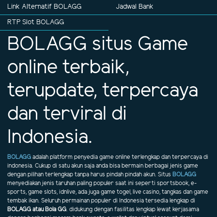
Link Alternatif BOLAGG
Jadwal Bank
RTP Slot BOLAGG
BOLAGG situs Game
online terbaik,
terupdate, terpercaya
dan terviral di
Indonesia.
BOLAGG
adalah platform penyedia game online terlengkap dan terpercaya di
indonesia. Cukup di satu akun saja anda bisa bermain berbagai jenis game
dengan pilihan terlengkap tanpa harus pindah pindah akun. Situs
BOLAGG
menyediakan jenis taruhan paling populer saat ini seperti sportsbook, e-
sports, game slots, idnlive, ada juga game togel, live casino, tangkas dan game
tembak ikan. Seluruh permainan populer di Indonesia tersedia lengkap di
BOLAGG atau Bola GG
. didukung dengan fasilitas lengkap lewat kerjasama