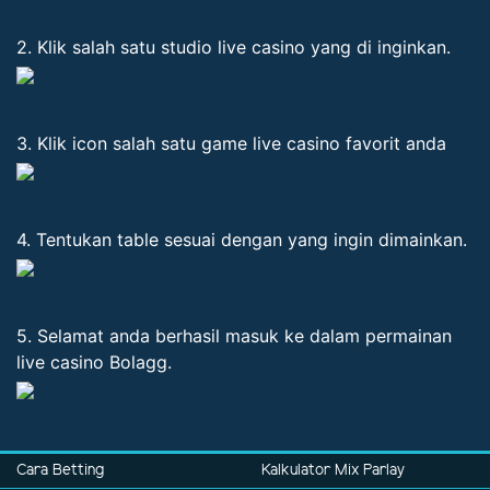
2. Klik salah satu studio live casino yang di inginkan.
3. Klik icon salah satu game live casino favorit anda
4. Tentukan table sesuai dengan yang ingin dimainkan.
5. Selamat anda berhasil masuk ke dalam permainan
live casino Bolagg.
Cara Betting
Kalkulator Mix Parlay