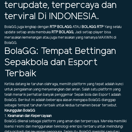
terupdate, terpercaya dan
terviral Di INDONESIA.
BolaGG juga lengkap dengan
RTP BOLAGG
ATAU
BOLAGG RTP
Yang selalu
update setiap anda membuka
RTP BOLAGG
, Jadi setiap player bisa
merasakan kemenangan atau juga merasakan yang namanya MAXWIN di
BolaGG.
BolaGG: Tempat Bettingan
Sepakbola dan Esport
Terbaik
Ketika datang ke taruhan olahraga, memilih platform yang tepat adalah kunci
untuk pengalaman yang menyenangkan dan aman. Salah satu platform yang
telah menarik perhatian banyak penggemar Sepak bola dan Esport adalah
BolaGG. Berikut ini adalah beberapa alasan mengapa BolaGG dianggap
sebagai tempat taruhan terbaik untuk kedua turnamen besar tersebut.
Keunggulan BolaGG
1.
Keamanan dan Kepercayaan
BolaGG dikenal sebagai platform yang aman dan terpercaya. Mereka memiliki
lisensi resmi dan menggunakan teknologi enkripsi terbaru untuk melindungi
data pribadi dan keuangan pengguna. Selain itu, BolaGG memiliki reputasi