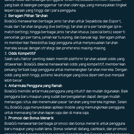
yang baik di kalangan penggemar taruhan olahraga, yang menunjukkan tingkat
kepercayaan yang tinggi dari para pengguna.
2.
Beragam Pilihan Taruhan
BolaGG menawarkan berbagai jenis taruhan untuk Sepakbola dan Esport,
mulai dari taruhan langsung (live betting), taruhan pra-pertandingan (pre-
match betting), hingga berbagai jenis taruhan khusus (special bets) seperti
pencetak gol pertama, jumlah kartu kuning, dan banyak lagi. Beragam pilihan
ini memberikan fleksibilitas bagi pengguna untuk menyesuaikan taruhan
mereka sesuai dengan strategi dan preferensi masing-masing.
3.
Odds Kompetitif
Salah satu faktor penting dalam memilih platform taruhan adalah odds yang
ditawarkan. BolaGG dikenal menawarkan odds yang kompetitif, memberikan
peluang terbaik bagi pengguna untuk memenangkan taruhan mereka. Dengan
odds yang lebih tinggi, potensi keuntungan yang bisa diperoleh pun menjadi
lebih besar.
4.
Antarmuka Pengguna yang Ramah
BolaGG memiliki antarmuka pengguna yang intuitif dan mudah digunakan. Baik
pengguna baru maupun yang sudah berpengalaman dapat dengan mudah
menavigasi situs dan menemukan pasar taruhan yang mereka inginkan. Selain
itu, BolaGG juga menyediakan aplikasi mobile yang memungkinkan pengguna
untuk memasang taruhan kapan saja dan di mana saja.
5.
Promosi dan Bonus Menarik
BolaGG menawarkan berbagai promosi dan bonus menarik untuk pengguna
baru maupun yang sudah lama. Bonus selamat datang, cashback, dan promosi