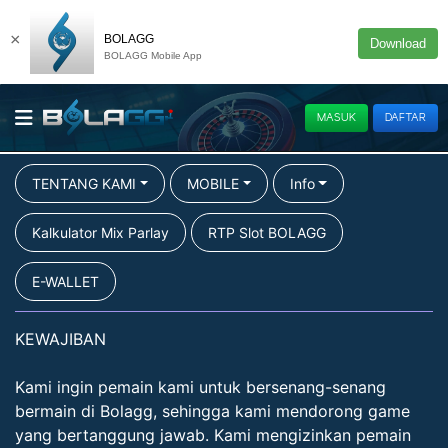
×
BOLAGG
Download
BOLAGG Mobile App
MASUK
DAFTAR
TENTANG KAMI
MOBILE
Info
Kalkulator Mix Parlay
RTP Slot BOLAGG
E-WALLET
KEWAJIBAN
Kami ingin pemain kami untuk bersenang-senang
bermain di Bolagg, sehingga kami mendorong game
yang bertanggung jawab. Kami mengizinkan pemain