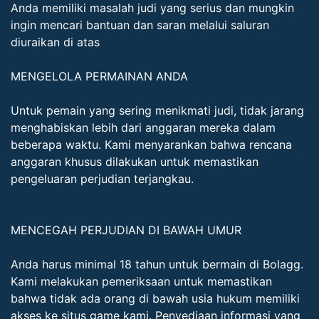
Anda memiliki masalah judi yang serius dan mungkin
ingin mencari bantuan dan saran melalui saluran
diuraikan di atas
MENGELOLA PERMAINAN ANDA
Untuk pemain yang sering menikmati judi, tidak jarang
menghabiskan lebih dari anggaran mereka dalam
beberapa waktu. Kami menyarankan bahwa rencana
anggaran khusus dilakukan untuk memastikan
pengeluaran perjudian terjangkau.
MENCEGAH PERJUDIAN DI BAWAH UMUR
Anda harus minimal 18 tahun untuk bermain di Bolagg.
Kami melakukan pemeriksaan untuk memastikan
bahwa tidak ada orang di bawah usia hukum memiliki
akses ke situs game kami. Penyediaan informasi yang