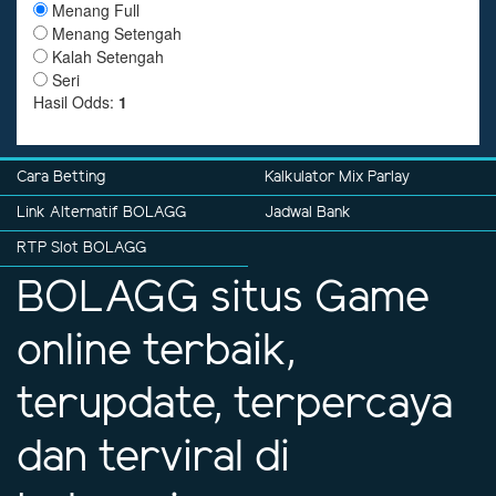
Cara Betting
Kalkulator Mix Parlay
Link Alternatif BOLAGG
Jadwal Bank
RTP Slot BOLAGG
BOLAGG situs Game
online terbaik,
terupdate, terpercaya
dan terviral di