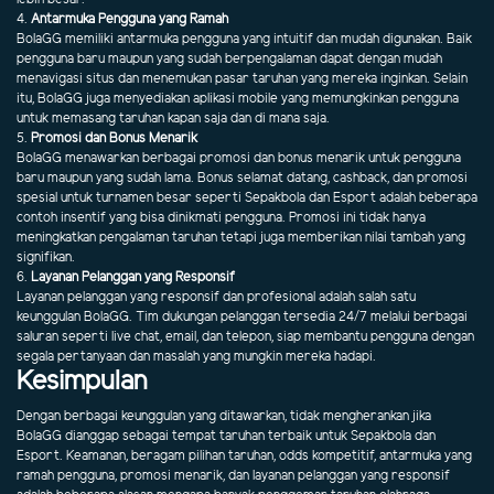
4.
Antarmuka Pengguna yang Ramah
BolaGG memiliki antarmuka pengguna yang intuitif dan mudah digunakan. Baik
pengguna baru maupun yang sudah berpengalaman dapat dengan mudah
menavigasi situs dan menemukan pasar taruhan yang mereka inginkan. Selain
itu, BolaGG juga menyediakan aplikasi mobile yang memungkinkan pengguna
untuk memasang taruhan kapan saja dan di mana saja.
5.
Promosi dan Bonus Menarik
BolaGG menawarkan berbagai promosi dan bonus menarik untuk pengguna
baru maupun yang sudah lama. Bonus selamat datang, cashback, dan promosi
spesial untuk turnamen besar seperti Sepakbola dan Esport adalah beberapa
contoh insentif yang bisa dinikmati pengguna. Promosi ini tidak hanya
meningkatkan pengalaman taruhan tetapi juga memberikan nilai tambah yang
signifikan.
6.
Layanan Pelanggan yang Responsif
Layanan pelanggan yang responsif dan profesional adalah salah satu
keunggulan BolaGG. Tim dukungan pelanggan tersedia 24/7 melalui berbagai
saluran seperti live chat, email, dan telepon, siap membantu pengguna dengan
segala pertanyaan dan masalah yang mungkin mereka hadapi.
Kesimpulan
Dengan berbagai keunggulan yang ditawarkan, tidak mengherankan jika
BolaGG dianggap sebagai tempat taruhan terbaik untuk Sepakbola dan
Esport. Keamanan, beragam pilihan taruhan, odds kompetitif, antarmuka yang
ramah pengguna, promosi menarik, dan layanan pelanggan yang responsif