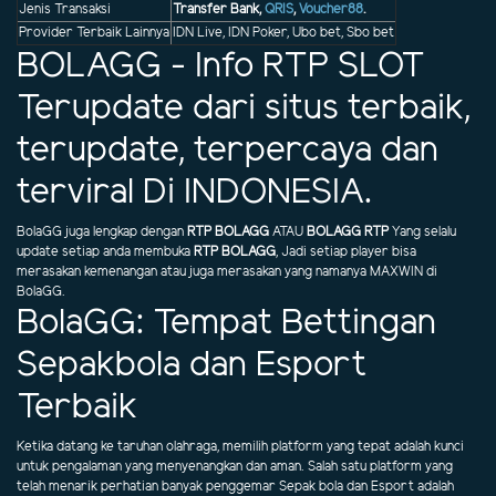
Jenis Transaksi
Transfer Bank,
QRIS
,
Voucher88
.
Provider Terbaik Lainnya
IDN Live, IDN Poker, Ubo bet, Sbo bet
BOLAGG - Info RTP SLOT
Terupdate dari situs terbaik,
terupdate, terpercaya dan
terviral Di INDONESIA.
BolaGG juga lengkap dengan
RTP BOLAGG
ATAU
BOLAGG RTP
Yang selalu
update setiap anda membuka
RTP BOLAGG
, Jadi setiap player bisa
merasakan kemenangan atau juga merasakan yang namanya MAXWIN di
BolaGG.
BolaGG: Tempat Bettingan
Sepakbola dan Esport
Terbaik
Ketika datang ke taruhan olahraga, memilih platform yang tepat adalah kunci
untuk pengalaman yang menyenangkan dan aman. Salah satu platform yang
telah menarik perhatian banyak penggemar Sepak bola dan Esport adalah