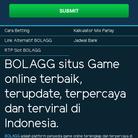
SUBMIT
Cara Betting
Kalkulator Mix Parlay
Link Alternatif BOLAGG
Jadwal Bank
RTP Slot BOLAGG
BOLAGG situs Game
online terbaik,
terupdate, terpercaya
dan terviral di
Indonesia.
BOLAGG
adalah platform penyedia game online terlengkap dan terpercaya di