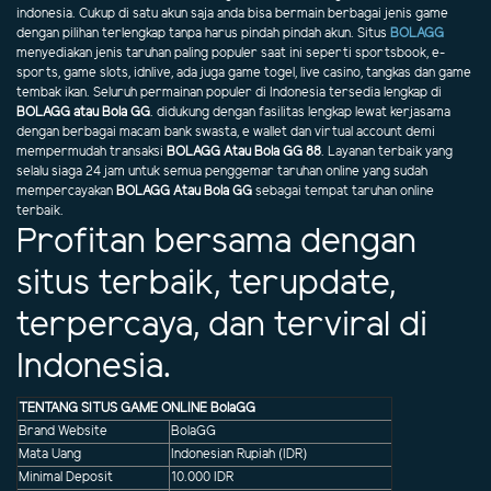
indonesia. Cukup di satu akun saja anda bisa bermain berbagai jenis game
dengan pilihan terlengkap tanpa harus pindah pindah akun. Situs
BOLAGG
menyediakan jenis taruhan paling populer saat ini seperti sportsbook, e-
sports, game slots, idnlive, ada juga game togel, live casino, tangkas dan game
tembak ikan. Seluruh permainan populer di Indonesia tersedia lengkap di
BOLAGG atau Bola GG
. didukung dengan fasilitas lengkap lewat kerjasama
dengan berbagai macam bank swasta, e wallet dan virtual account demi
mempermudah transaksi
BOLAGG Atau Bola GG 88
. Layanan terbaik yang
selalu siaga 24 jam untuk semua penggemar taruhan online yang sudah
mempercayakan
BOLAGG Atau Bola GG
sebagai tempat taruhan online
terbaik.
Profitan bersama dengan
situs terbaik, terupdate,
terpercaya, dan terviral di
Indonesia.
TENTANG SITUS GAME ONLINE BolaGG
Brand Website
BolaGG
Mata Uang
Indonesian Rupiah (IDR)
Minimal Deposit
10.000 IDR