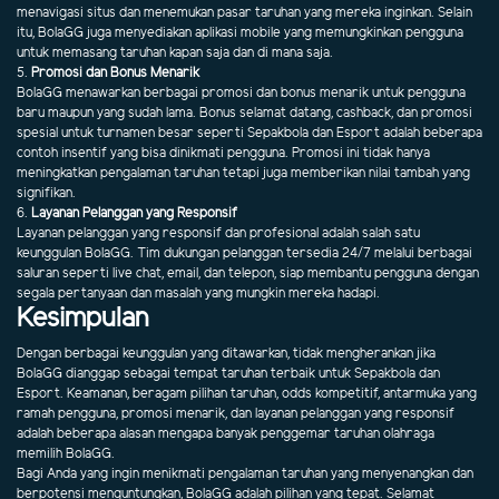
menavigasi situs dan menemukan pasar taruhan yang mereka inginkan. Selain
itu, BolaGG juga menyediakan aplikasi mobile yang memungkinkan pengguna
untuk memasang taruhan kapan saja dan di mana saja.
5.
Promosi dan Bonus Menarik
BolaGG menawarkan berbagai promosi dan bonus menarik untuk pengguna
baru maupun yang sudah lama. Bonus selamat datang, cashback, dan promosi
spesial untuk turnamen besar seperti Sepakbola dan Esport adalah beberapa
contoh insentif yang bisa dinikmati pengguna. Promosi ini tidak hanya
meningkatkan pengalaman taruhan tetapi juga memberikan nilai tambah yang
signifikan.
6.
Layanan Pelanggan yang Responsif
Layanan pelanggan yang responsif dan profesional adalah salah satu
keunggulan BolaGG. Tim dukungan pelanggan tersedia 24/7 melalui berbagai
saluran seperti live chat, email, dan telepon, siap membantu pengguna dengan
segala pertanyaan dan masalah yang mungkin mereka hadapi.
Kesimpulan
Dengan berbagai keunggulan yang ditawarkan, tidak mengherankan jika
BolaGG dianggap sebagai tempat taruhan terbaik untuk Sepakbola dan
Esport. Keamanan, beragam pilihan taruhan, odds kompetitif, antarmuka yang
ramah pengguna, promosi menarik, dan layanan pelanggan yang responsif
adalah beberapa alasan mengapa banyak penggemar taruhan olahraga
memilih BolaGG.
Bagi Anda yang ingin menikmati pengalaman taruhan yang menyenangkan dan
berpotensi menguntungkan, BolaGG adalah pilihan yang tepat. Selamat